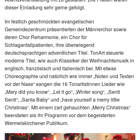
Datenschutz
dieser Einladung sehr gerne gefolgt.
Im festlich geschmückten evangelischen
Gemeindezentrum präsentierten der Männerchor sowie
deren Chor Reharmonie, ein Chor für
Schlaganfallpatienten, ihre überwiegend
deutschsprachigen adventlichen Titel. TonArt steuerte
moderne Titel, wie auch Klassiker der Weihnachtsmusik in
englisch, französisch und italienisch bei. Mit etwas
Choreographie und natürlich wie immer „Noten und Texten
vor der Nase“ sangen die 16 Tonartistinnen Lieder wie
„Mary did you know“, „Let it go“, „Winter song“, „Senti
Senti“, „Santa Baby“ und „have yourself a merry little
Christmas“. Mit einem zart gehauchten „Merry Christmas“
beendeten sie ihr Programm vor dem begeisterten
Wermelskirchener Publikum.