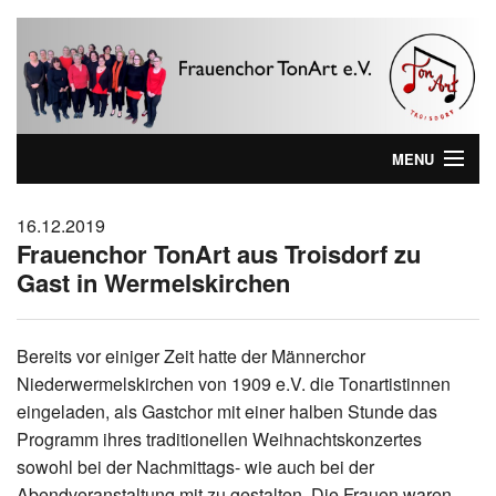
MENU
Home
16.12.2019
Frauenchor TonArt aus Troisdorf zu
Wer sind wir ...
Gast in Wermelskirchen
Aktuelles
Wir kommen zu Ihnen!
Bereits vor einiger Zeit hatte der Männerchor
Niederwermelskirchen von 1909 e.V. die Tonartistinnen
Lieblinks
eingeladen, als Gastchor mit einer halben Stunde das
Programm ihres traditionellen Weihnachtskonzertes
Impressum
sowohl bei der Nachmittags- wie auch bei der
Abendveranstaltung mit zu gestalten. Die Frauen waren