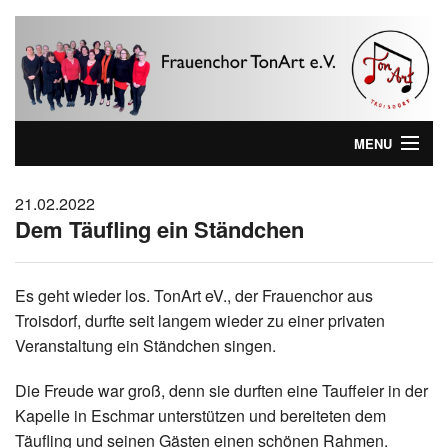
MENU
Home
21.02.2022
Dem Täufling ein Ständchen
Wer sind wir ...
Aktuelles
Es geht wieder los. TonArt eV., der Frauenchor aus
Troisdorf, durfte seit langem wieder zu einer privaten
Wir kommen zu Ihnen!
Veranstaltung ein Ständchen singen.
Lieblinks
Die Freude war groß, denn sie durften eine Tauffeier in der
Impressum
Kapelle in Eschmar unterstützen und bereiteten dem
Täufling und seinen Gästen einen schönen Rahmen.