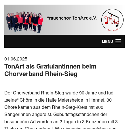
MENU
Home
01.06.2025
TonArt als Gratulantinnen beim
Wer sind wir ...
Chorverband Rhein-Sieg
Aktuelles
Wir kommen zu Ihnen!
Der Chorverband Rhein-Sieg wurde 90 Jahre und lud
„seine“ Chöre in die Halle Meiersheide in Hennef. 30
Lieblinks
Chöre kamen aus dem Rhein-Sieg-Kreis mit 900
SängerInnen angereist. Geburtstagsständchen der
Impressum
besonderen Art wurden an 2 Tagen in 3 Konzerten mit 3
Titeln pro Chor performt. Ein abwechslungsreiches und