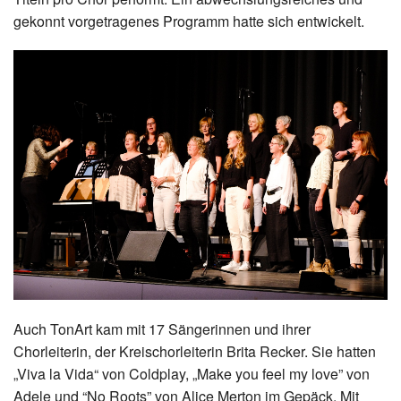
Datenschutz
gekonnt vorgetragenes Programm hatte sich entwickelt.
Auch TonArt kam mit 17 Sängerinnen und ihrer
Chorleiterin, der Kreischorleiterin Brita Recker. Sie hatten
„Viva la Vida“ von Coldplay, „Make you feel my love” von
Adele und “No Roots” von Alice Merton im Gepäck. Mit