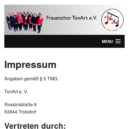
MENU
Home
Impressum
Wer sind wir ...
Angaben gemäß § 5 TMG:
Aktuelles
TonArt e. V.
Wir kommen zu Ihnen!
Rossinistraße 8
Lieblinks
53844 Troisdorf
Impressum
Vertreten durch: