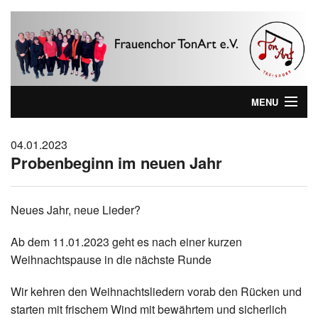
MENU
Home
04.01.2023
Probenbeginn im neuen Jahr
Wer sind wir ...
Aktuelles
Neues Jahr, neue Lieder?
Wir kommen zu Ihnen!
Ab dem 11.01.2023 geht es nach einer kurzen
Lieblinks
Weihnachtspause in die nächste Runde
Impressum
Wir kehren den Weihnachtsliedern vorab den Rücken und
starten mit frischem Wind mit bewährtem und sicherlich